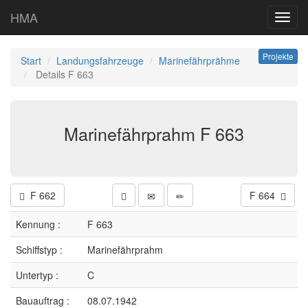
HMA
Toggl
navig
Projekte
Start
Landungsfahrzeuge
Marinefährprähme
Details F 663
Marinefährprahm F 663
F 662
F 664
Kennung :
F 663
Schiffstyp :
Marinefährprahm
Untertyp :
C
Bauauftrag :
08.07.1942