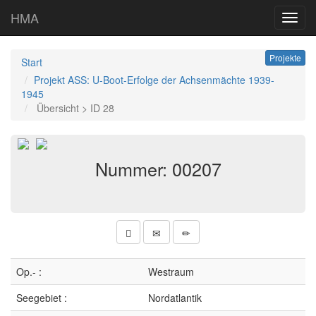
HMA
Toggl
navig
Projekte
Start
Projekt ASS: U-Boot-Erfolge der Achsenmächte 1939-
1945
Übersicht > ID 28
Nummer: 00207
Op.- :
Westraum
Seegebiet :
Nordatlantik