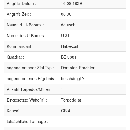
Angriffs-Datum :
16.09.1939
Angriffs-Zeit :
00:30
Nation d. U-Bootes :
deutsch
Name des U-Bootes :
U 31
Kommandant :
Habekost
Quadrat :
BE 3681
angenommener Ziel-Typ :
Dampfer, Frachter
angenommenes Ergebnis :
beschädigt ?
Anzahl Torpedos/Minen :
1
Eingesetzte Waffe(n) :
Torpedo(s)
Konvoi :
OB.4
tatsächliche Tonnage :
---- --