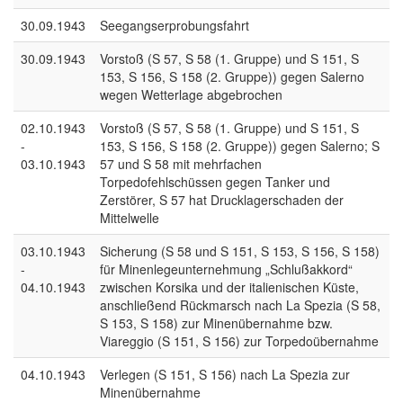
30.09.1943
Seegangserprobungsfahrt
30.09.1943
Vorstoß (S 57, S 58 (1. Gruppe) und S 151, S
153, S 156, S 158 (2. Gruppe)) gegen Salerno
wegen Wetterlage abgebrochen
02.10.1943
Vorstoß (S 57, S 58 (1. Gruppe) und S 151, S
-
153, S 156, S 158 (2. Gruppe)) gegen Salerno; S
03.10.1943
57 und S 58 mit mehrfachen
Torpedofehlschüssen gegen Tanker und
Zerstörer, S 57 hat Drucklagerschaden der
Mittelwelle
03.10.1943
Sicherung (S 58 und S 151, S 153, S 156, S 158)
-
für Minenlegeunternehmung „Schlußakkord“
04.10.1943
zwischen Korsika und der italienischen Küste,
anschließend Rückmarsch nach La Spezia (S 58,
S 153, S 158) zur Minenübernahme bzw.
Viareggio (S 151, S 156) zur Torpedoübernahme
04.10.1943
Verlegen (S 151, S 156) nach La Spezia zur
Minenübernahme