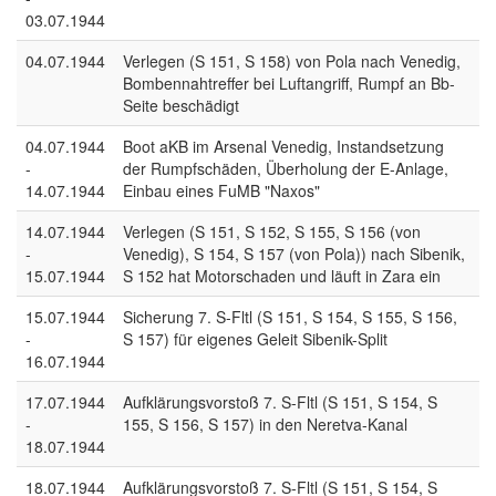
03.07.1944
04.07.1944
Verlegen (S 151, S 158) von Pola nach Venedig,
Bombennahtreffer bei Luftangriff, Rumpf an Bb-
Seite beschädigt
04.07.1944
Boot aKB im Arsenal Venedig, Instandsetzung
-
der Rumpfschäden, Überholung der E-Anlage,
14.07.1944
Einbau eines FuMB "Naxos"
14.07.1944
Verlegen (S 151, S 152, S 155, S 156 (von
-
Venedig), S 154, S 157 (von Pola)) nach Sibenik,
15.07.1944
S 152 hat Motorschaden und läuft in Zara ein
15.07.1944
Sicherung 7. S-Fltl (S 151, S 154, S 155, S 156,
-
S 157) für eigenes Geleit Sibenik-Split
16.07.1944
17.07.1944
Aufklärungsvorstoß 7. S-Fltl (S 151, S 154, S
-
155, S 156, S 157) in den Neretva-Kanal
18.07.1944
18.07.1944
Aufklärungsvorstoß 7. S-Fltl (S 151, S 154, S