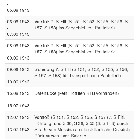
-
05.06.1943
06.06.1943
Vorstoß 7. S-Fltl (S 151, S 152, S 155, S 156, S
-
157, S 158) ins Seegebiet von Pantelleria
07.06.1943
08.06.1943
Vorstoß 7. S-Fltl (S 151, S 152, S 155, S 156, S
-
157, S 158) ins Seegebiet von Pantelleria
09.06.1943
09.06.1943
Sicherung 7. S-Fltl (S 151, S 152, S 155, S 156,
-
S 157, S 158) für Transport nach Pantelleria
10.06.1943
15.06.1943
Datenlücke (kein Flottillen-KTB vorhanden)
-
15.07.1943
12.07.1943
Vorstoß (S 151, S 152, S 155, S 157 (7. S-Fltl,
-
Führung) und S 30, S 36, S 55 (3. S-Fltl)) durch
13.07.1943
Straße von Messina an die sizilianische Ostküste,
Rückmarsch nach Salerno