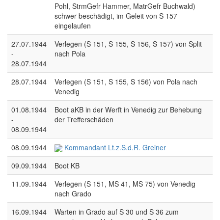
Pohl, StrmGefr Hammer, MatrGefr Buchwald)
schwer beschädigt, im Geleit von S 157
eingelaufen
27.07.1944
Verlegen (S 151, S 155, S 156, S 157) von Split
-
nach Pola
28.07.1944
28.07.1944
Verlegen (S 151, S 155, S 156) von Pola nach
Venedig
01.08.1944
Boot aKB in der Werft in Venedig zur Behebung
-
der Trefferschäden
08.09.1944
08.09.1944
Kommandant Lt.z.S.d.R. Greiner
09.09.1944
Boot KB
11.09.1944
Verlegen (S 151, MS 41, MS 75) von Venedig
nach Grado
16.09.1944
Warten in Grado auf S 30 und S 36 zum