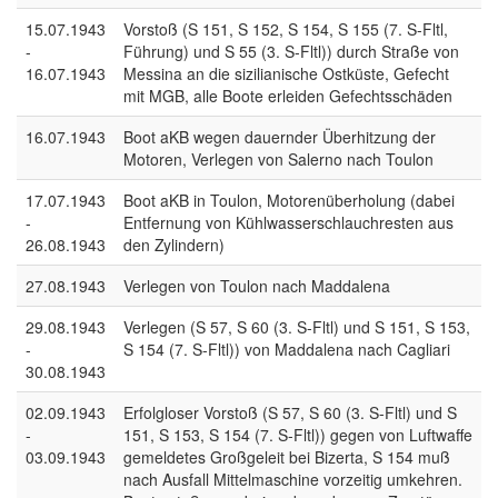
15.07.1943
Vorstoß (S 151, S 152, S 154, S 155 (7. S-Fltl,
-
Führung) und S 55 (3. S-Fltl)) durch Straße von
16.07.1943
Messina an die sizilianische Ostküste, Gefecht
mit MGB, alle Boote erleiden Gefechtsschäden
16.07.1943
Boot aKB wegen dauernder Überhitzung der
Motoren, Verlegen von Salerno nach Toulon
17.07.1943
Boot aKB in Toulon, Motorenüberholung (dabei
-
Entfernung von Kühlwasserschlauchresten aus
26.08.1943
den Zylindern)
27.08.1943
Verlegen von Toulon nach Maddalena
29.08.1943
Verlegen (S 57, S 60 (3. S-Fltl) und S 151, S 153,
-
S 154 (7. S-Fltl)) von Maddalena nach Cagliari
30.08.1943
02.09.1943
Erfolgloser Vorstoß (S 57, S 60 (3. S-Fltl) und S
-
151, S 153, S 154 (7. S-Fltl)) gegen von Luftwaffe
03.09.1943
gemeldetes Großgeleit bei Bizerta, S 154 muß
nach Ausfall Mittelmaschine vorzeitig umkehren.