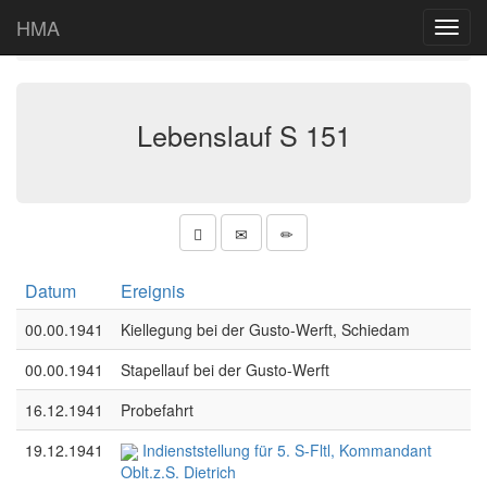
Projekte
Start
Deutsche Schnellboote im 2. Weltkrieg
HMA
Toggl
Lebenslauf > S 151
navig
Lebenslauf S 151
Datum
Ereignis
00.00.1941
Kiellegung bei der Gusto-Werft, Schiedam
00.00.1941
Stapellauf bei der Gusto-Werft
16.12.1941
Probefahrt
19.12.1941
Indienststellung für 5. S-Fltl, Kommandant
Oblt.z.S. Dietrich