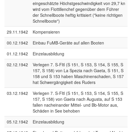
eingeschätzte Höchstgeschwindigkeit von 29,7 kn
wird vom Flottillenchef gegenüber dem Führer
der Schnellboote heftig kritisiert ("keine richtigen
Schnellboote")
29.11.1942
Kompensieren
00.12.1942
Einbau FuMB-Geräte auf allen Booten
01.12.1942
Einzelausbildung
02.12.1942
Verlegen 7. S-Fltl (S 151, S 153, S 154, S 155, S
157, S 158) von La Spezia nach Gaeta, S 151, S
158 und S 153 haben Maschinenschaden, S 157
hat Schwergängigkeit des Ruders
03.12.1942
Verlegen 7. S-Fltl (S 151, S 153, S 154, S 155, S
157, S 158) von Gaeta nach Augusta, auf S 153
fallen nacheinander Mittel- und Bb-Motor aus,
Schäden in See behoben
05.12.1942
Einzelausbildung