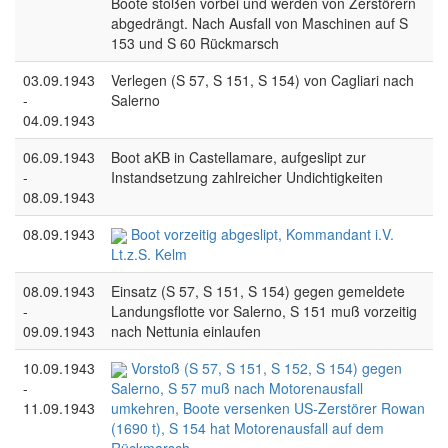
Boote stoßen vorbei und werden von Zerstörern
abgedrängt. Nach Ausfall von Maschinen auf S
153 und S 60 Rückmarsch
03.09.1943
Verlegen (S 57, S 151, S 154) von Cagliari nach
-
Salerno
04.09.1943
06.09.1943
Boot aKB in Castellamare, aufgeslipt zur
-
Instandsetzung zahlreicher Undichtigkeiten
08.09.1943
08.09.1943
Boot vorzeitig abgeslipt, Kommandant i.V.
Lt.z.S. Kelm
08.09.1943
Einsatz (S 57, S 151, S 154) gegen gemeldete
-
Landungsflotte vor Salerno, S 151 muß vorzeitig
09.09.1943
nach Nettunia einlaufen
10.09.1943
Vorstoß (S 57, S 151, S 152, S 154) gegen
-
Salerno, S 57 muß nach Motorenausfall
11.09.1943
umkehren, Boote versenken US-Zerstörer Rowan
(1690 t), S 154 hat Motorenausfall auf dem