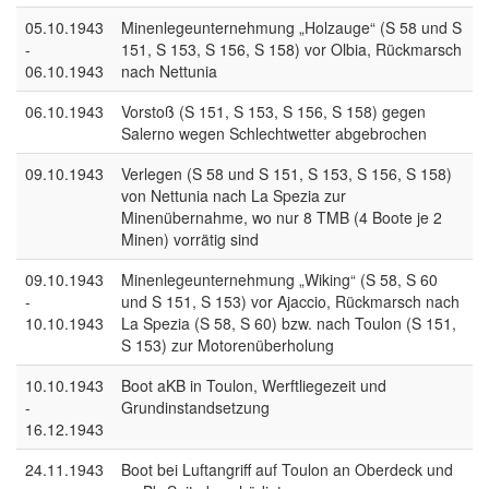
05.10.1943
Minenlegeunternehmung „Holzauge“ (S 58 und S
-
151, S 153, S 156, S 158) vor Olbia, Rückmarsch
06.10.1943
nach Nettunia
06.10.1943
Vorstoß (S 151, S 153, S 156, S 158) gegen
Salerno wegen Schlechtwetter abgebrochen
09.10.1943
Verlegen (S 58 und S 151, S 153, S 156, S 158)
von Nettunia nach La Spezia zur
Minenübernahme, wo nur 8 TMB (4 Boote je 2
Minen) vorrätig sind
09.10.1943
Minenlegeunternehmung „Wiking“ (S 58, S 60
-
und S 151, S 153) vor Ajaccio, Rückmarsch nach
10.10.1943
La Spezia (S 58, S 60) bzw. nach Toulon (S 151,
S 153) zur Motorenüberholung
10.10.1943
Boot aKB in Toulon, Werftliegezeit und
-
Grundinstandsetzung
16.12.1943
24.11.1943
Boot bei Luftangriff auf Toulon an Oberdeck und