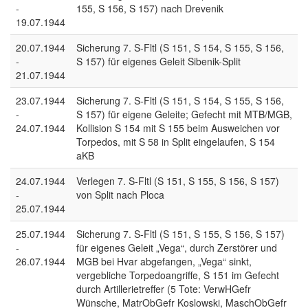
-
155, S 156, S 157) nach Drevenik
19.07.1944
20.07.1944
Sicherung 7. S-Fltl (S 151, S 154, S 155, S 156,
-
S 157) für eigenes Geleit Sibenik-Split
21.07.1944
23.07.1944
Sicherung 7. S-Fltl (S 151, S 154, S 155, S 156,
-
S 157) für eigene Geleite; Gefecht mit MTB/MGB,
24.07.1944
Kollision S 154 mit S 155 beim Ausweichen vor
Torpedos, mit S 58 in Split eingelaufen, S 154
aKB
24.07.1944
Verlegen 7. S-Fltl (S 151, S 155, S 156, S 157)
-
von Split nach Ploca
25.07.1944
25.07.1944
Sicherung 7. S-Fltl (S 151, S 155, S 156, S 157)
-
für eigenes Geleit „Vega“, durch Zerstörer und
26.07.1944
MGB bei Hvar abgefangen, „Vega“ sinkt,
vergebliche Torpedoangriffe, S 151 im Gefecht
durch Artillerietreffer (5 Tote: VerwHGefr
Wünsche, MatrObGefr Koslowski, MaschObGefr