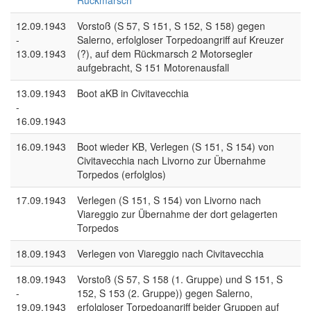
Rückmarsch
12.09.1943
Vorstoß (S 57, S 151, S 152, S 158) gegen
-
Salerno, erfolgloser Torpedoangriff auf Kreuzer
13.09.1943
(?), auf dem Rückmarsch 2 Motorsegler
aufgebracht, S 151 Motorenausfall
13.09.1943
Boot aKB in Civitavecchia
-
16.09.1943
16.09.1943
Boot wieder KB, Verlegen (S 151, S 154) von
Civitavecchia nach Livorno zur Übernahme
Torpedos (erfolglos)
17.09.1943
Verlegen (S 151, S 154) von Livorno nach
Viareggio zur Übernahme der dort gelagerten
Torpedos
18.09.1943
Verlegen von Viareggio nach Civitavecchia
18.09.1943
Vorstoß (S 57, S 158 (1. Gruppe) und S 151, S
-
152, S 153 (2. Gruppe)) gegen Salerno,
19.09.1943
erfolgloser Torpedoangriff beider Gruppen auf