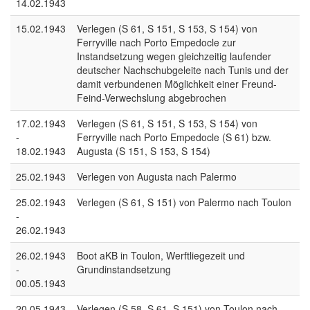
14.02.1943
15.02.1943
Verlegen (S 61, S 151, S 153, S 154) von
Ferryville nach Porto Empedocle zur
Instandsetzung wegen gleichzeitig laufender
deutscher Nachschubgeleite nach Tunis und der
damit verbundenen Möglichkeit einer Freund-
Feind-Verwechslung abgebrochen
17.02.1943
Verlegen (S 61, S 151, S 153, S 154) von
-
Ferryville nach Porto Empedocle (S 61) bzw.
18.02.1943
Augusta (S 151, S 153, S 154)
25.02.1943
Verlegen von Augusta nach Palermo
25.02.1943
Verlegen (S 61, S 151) von Palermo nach Toulon
-
26.02.1943
26.02.1943
Boot aKB in Toulon, Werftliegezeit und
-
Grundinstandsetzung
00.05.1943
20.05.1943
Verlegen (S 58, S 61, S 151) von Toulon nach