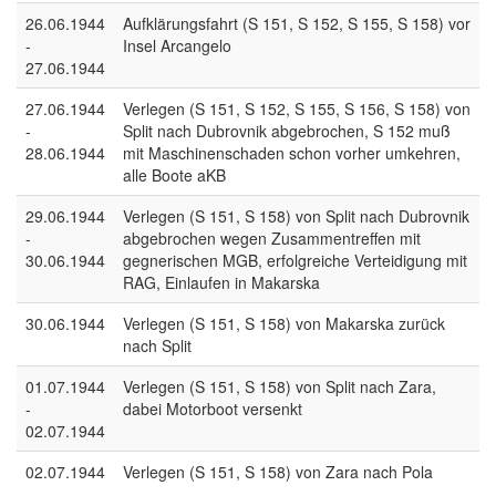
26.06.1944
Aufklärungsfahrt (S 151, S 152, S 155, S 158) vor
-
Insel Arcangelo
27.06.1944
27.06.1944
Verlegen (S 151, S 152, S 155, S 156, S 158) von
-
Split nach Dubrovnik abgebrochen, S 152 muß
28.06.1944
mit Maschinenschaden schon vorher umkehren,
alle Boote aKB
29.06.1944
Verlegen (S 151, S 158) von Split nach Dubrovnik
-
abgebrochen wegen Zusammentreffen mit
30.06.1944
gegnerischen MGB, erfolgreiche Verteidigung mit
RAG, Einlaufen in Makarska
30.06.1944
Verlegen (S 151, S 158) von Makarska zurück
nach Split
01.07.1944
Verlegen (S 151, S 158) von Split nach Zara,
-
dabei Motorboot versenkt
02.07.1944
02.07.1944
Verlegen (S 151, S 158) von Zara nach Pola
-