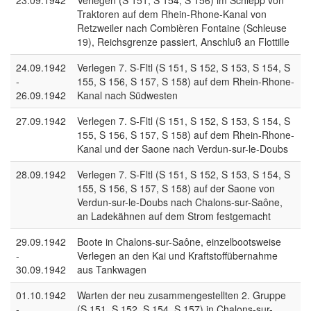
23.09.1942
Verlegen (S 151, S 154, S 156) im Schlepp von
Traktoren auf dem Rhein-Rhone-Kanal von
Retzweiler nach Combièren Fontaine (Schleuse
19), Reichsgrenze passiert, Anschluß an Flottille
24.09.1942
Verlegen 7. S-Fltl (S 151, S 152, S 153, S 154, S
-
155, S 156, S 157, S 158) auf dem Rhein-Rhone-
26.09.1942
Kanal nach Südwesten
27.09.1942
Verlegen 7. S-Fltl (S 151, S 152, S 153, S 154, S
155, S 156, S 157, S 158) auf dem Rhein-Rhone-
Kanal und der Saone nach Verdun-sur-le-Doubs
28.09.1942
Verlegen 7. S-Fltl (S 151, S 152, S 153, S 154, S
155, S 156, S 157, S 158) auf der Saone von
Verdun-sur-le-Doubs nach Chalons-sur-Saône,
an Ladekähnen auf dem Strom festgemacht
29.09.1942
Boote in Chalons-sur-Saône, einzelbootsweise
-
Verlegen an den Kai und Kraftstoffübernahme
30.09.1942
aus Tankwagen
01.10.1942
Warten der neu zusammengestellten 2. Gruppe
-
(S 151, S 152, S 154, S 157) in Chalons-sur-