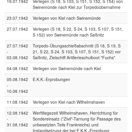
19.07.1942
Verlegen (S 18, S 103, S 151, S 152, S 154) von
Swinemünde nach Kiel zur Torpedoübernahme
23.07.1942
Verlegen von Kiel nach Swinemünde
27.07.1942
Verlegen (S 18, S 22, S 24, S 103, S 107, S 151,
S 152) von Swinemünde nach Saßnitz
27.07.1942
Torpedo-Übungsschießabschnitt (S 18, S 19, S
-
21, S 22, S 24, S 103, S 107, S 151, S 152) vor
03.08.1942
Saßnitz, Zielschiff Artillerieschulboot "Fuchs"
04.08.1942
Verlegen von Swinemünde nach Kiel
05.08.1942
E.K.K.-Erprobungen
-
10.08.1942
11.08.1942
Verlegen von Kiel nach Wilhelmshaven
12.08.1942
Werftliegezeit Wilhelmshaven, Herrichtung für
-
Sondereinsatz ("Zivil"-Tarnung für Passage des
31.08.1942
unbesetzten Teils Frankreichs) und
Instandsetzung der bei E.K.K.-Erprobung